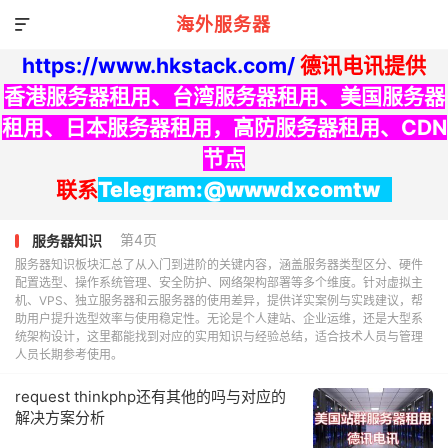
海外服务器

https://www.hkstack.com/
德讯电讯提供
香港服务器租用
、
台湾服务器租用
、
美国服务器
租用
、
日本服务器租用
，
高防服务器租用
、
CDN
节点
联系
Telegram:@wwwdxcomtw
第4页
服务器知识
服务器知识板块汇总了从入门到进阶的关键内容，涵盖服务器类型区分、硬件
配置选型、操作系统管理、安全防护、网络架构部署等多个维度。针对虚拟主
机、VPS、独立服务器和云服务器的使用差异，提供详实案例与实践建议，帮
助用户提升选型效率与使用稳定性。无论是个人建站、企业运维，还是大型系
统架构设计，这里都能找到对应的实用知识与经验总结，适合技术人员与管理
人员长期参考使用。
request thinkphp还有其他的吗与对应的
解决方案分析