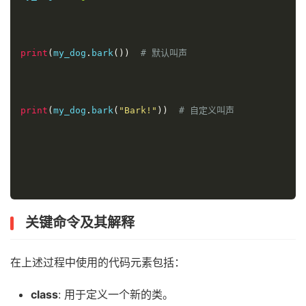
print
(
my_dog
.
bark
())
# 默认叫声
print
(
my_dog
.
bark
(
"Bark!"
))
# 自定义叫声
关键命令及其解释
在上述过程中使用的代码元素包括：
class
: 用于定义一个新的类。