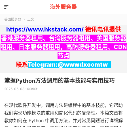
海外服务器

美国服务器
正文

https://www.hkstack.com/
德讯电讯提供
香港服务器租用
、
台湾服务器租用
、
美国服务器
租用
、
日本服务器租用
，
高防服务器租用
、
CDN
节点
联系
Telegram:@wwwdxcomtw
掌握Python方法调用的基本技能与实用技巧
2025-05-08 16:09:31
在现代软件开发中，调用方法是编程中的基本技能，它帮助
我们实现功能模块的重用和简化代码的复杂性。本篇文章将
教你如何在 Python 中调用方法，并对常见问题进行详细解