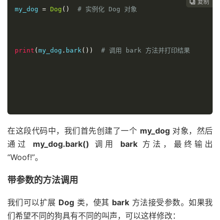
复制
复制
复制
复制
复制





my_dog 
=
Dog
()
# 实例化 Dog 对象
print
(
my_dog
.
bark
())
# 调用 bark 方法并打印结果
在这段代码中，我们首先创建了一个
my_dog
对象，然后
通过
my_dog.bark()
调用
bark
方法，最终输出
“Woof!”。
带参数的方法调用
我们可以扩展
Dog
类，使其
bark
方法接受参数。如果我
们希望不同的狗具有不同的叫声，可以这样修改：