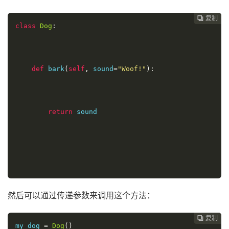
复制
复制
复制
复制




class
Dog
:
def
 bark
(
self
,
 sound
=
"Woof!"
):
return
 sound
然后可以通过传递参数来调用这个方法：
复制
复制
复制



my_dog 
=
Dog
()