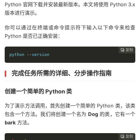
Python 官网下载并安装最新版本。本文将使用 Python 3.x
版本进行演示。
你可以通过在终端或命令提示符下输入以下命令来检查
Python 是否已正确安装：
复制
复制
复制
复制
复制
复制
复制







python 
--
version
完成任务所需的详细、分步操作指南
创建一个简单的 Python 类
为了演示方法调用，首先创建一个简单的 Python 类，该类
包含一个方法。我们将创建一个名为
Dog
的类，它有一个
bark
方法。
复制
复制
复制
复制
复制
复制





