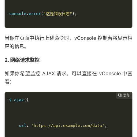
console
.
error
(
"这是错误日志"
);
当你在页面中执行上述命令时，vConsole 控制台将显示相
应的信息。
2. 网络请求监控
如果你希望监控 AJAX 请求，可以直接在 vConsole 中查
看：
复制
复制
复制
复制
复制
复制
复制







$
.
ajax
({
    url
:
'https://api.example.com/data'
,