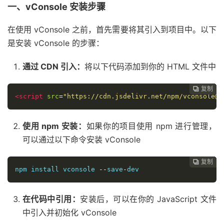
一、vConsole 安装步骤
在使用 vConsole 之前，首先需要将其引入到项目中。以下
是安装 vConsole 的步骤：
通过 CDN 引入：
将以下代码添加到你的 HTML 文件中
复制
复制
复制
复制
复制
复制
复制
复制
复制
复制
复制











<script
src
=
"https://cdn.jsdelivr.net/npm/vconsole@l
使用 npm 安装：
如果你的项目使用 npm 进行管理，
可以通过以下命令安装 vConsole
复制
复制
复制
复制
复制
复制
复制
复制
复制
复制










npm install vconsole 
--
save
-
dev
在代码中引用：
安装后，可以在你的 JavaScript 文件
中引入并初始化 vConsole