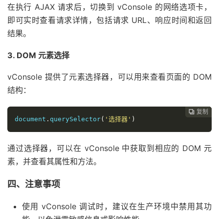
在执行 AJAX 请求后，切换到 vConsole 的网络选项卡，
即可实时查看请求详情，包括请求 URL、响应时间和返回
结果。
3. DOM 元素选择
vConsole 提供了元素选择器，可以用来查看页面的 DOM
结构：
复制
复制
复制
复制
复制
复制






document
.
querySelector
(
'选择器'
)
通过选择器，可以在 vConsole 中获取到相应的 DOM 元
素，并查看其属性和方法。
四、注意事项
使用 vConsole 调试时，建议在生产环境中禁用其功