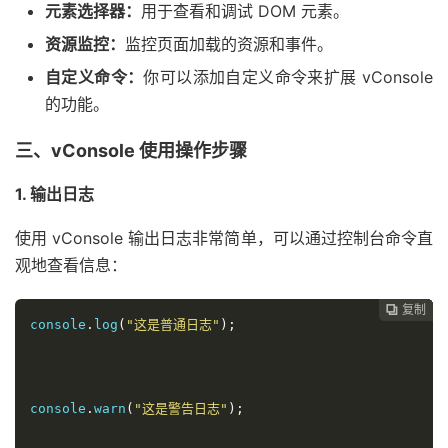
元素选择器：
用于查看和调试 DOM 元素。
资源监控：
监控页面加载的资源和事件。
自定义命令：
你可以添加自定义命令来扩展 vConsole
的功能。
三、vConsole 使用操作步骤
1. 输出日志
使用 vConsole 输出日志非常简单，可以通过控制台命令直
观地查看信息：
复制
复制
复制
复制
复制
复制
复制
复制








console
.
log
(
"这是普通日志"
);
console
.
warn
(
"这是警告日志"
);