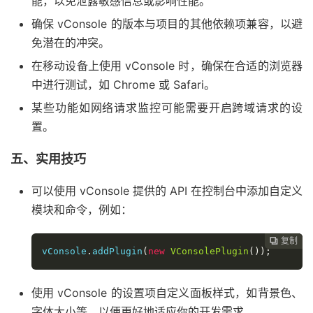
能，以免泄露敏感信息或影响性能。
确保 vConsole 的版本与项目的其他依赖项兼容，以避
免潜在的冲突。
在移动设备上使用 vConsole 时，确保在合适的浏览器
中进行测试，如 Chrome 或 Safari。
某些功能如网络请求监控可能需要开启跨域请求的设
置。
五、实用技巧
可以使用 vConsole 提供的 API 在控制台中添加自定义
模块和命令，例如：
复制
复制
复制
复制
复制





vConsole
.
addPlugin
(
new
VConsolePlugin
());
使用 vConsole 的设置项自定义面板样式，如背景色、
字体大小等，以便更好地适应你的开发需求。