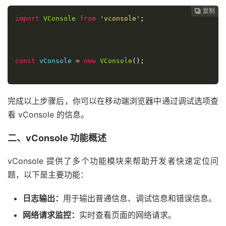
复制
复制
复制
复制
复制
复制
复制
复制
复制









import
VConsole
from
'vconsole'
;
const
 vConsole 
=
new
VConsole
();
完成以上步骤后，你可以在移动端浏览器中通过调试选项查
看 vConsole 的信息。
二、vConsole 功能概述
vConsole 提供了多个功能模块来帮助开发者快速定位问
题，以下是主要功能：
日志输出：
用于输出普通信息、调试信息和错误信息。
网络请求监控：
实时查看页面的网络请求。