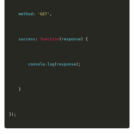
    method
:
'GET'
,
    success
:
function
(
response
)
{
        console
.
log
(
response
);
}
});