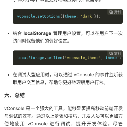
复制
复制
复制
复制




vConsole
.
setOptions
({
theme
:
'dark'
});
结合
localStorage
管理用户设置，可以在用户下一次
访问时保留他们的偏好设置。
复制
复制
复制



localStorage
.
setItem
(
'vconsole_theme'
,
 theme
);
在调试大型应用时，可以通过 vConsole 的事件监听获
取用户交互信息，帮助你更好地理解用户行为。
六、总结
vConsole 是一个强大的工具，能够显著提高移动前端开发
与调试的效率。通过以上步骤和技巧，开发人员可以更加方
便地使用 vConsole 进行调试，提升开发体验。尽管