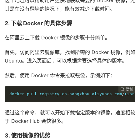
这个地址可以帮助用户更快地获取需要的 Docker 镜像，尤
其是在没有翻墙的情况下，能有效减少下载时间。
2. 下载 Docker 的具体步骤
在阿里云上下载 Docker 镜像的步骤十分简单。
首先，访问阿里云镜像库，找到所需的 Docker 镜像，例如
Ubuntu。进入页面后，可以根据需要选择具体的版本。
然后，使用 Docker 命令来拉取镜像，示例如下：
复制
复制
复制



docker pull registry
.
cn
-
hangzhou
.
aliyuncs
.
com
/
librar
通过这个命令，就可以开始下载指定版本的镜像，速度相较
于 Docker Hub 会快很多。
3. 使用镜像的优势