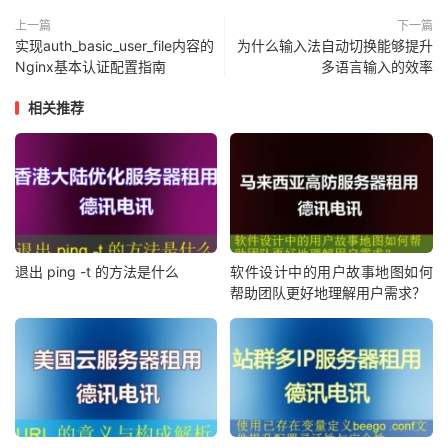
上一篇
下一篇
实现auth_basic_user_file内容的
为什么输入法自动切换能够提升
Nginx基本认证配置指南
多语言输入的效率
相关推荐
退出 ping -t 的方法是什么
软件设计中的用户故事地图如何
帮助团队更好地理解用户需求？