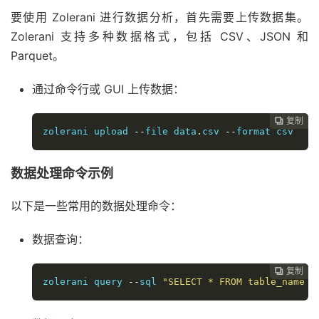
要使用 Zolerani 进行数据分析，首先需要上传数据集。
Zolerani 支持多种数据格式，包括 CSV、JSON 和
Parquet。
通过命令行或 GUI 上传数据：
复制
复制
复制
复制
复制
复制






zolerani upload 
--
file data
.
csv 
--
format csv
数据处理命令示例
以下是一些常用的数据处理命令：
数据查询：
复制
复制
复制
复制
复制





zolerani query 
--
sql 
"SELECT * FROM table_name W