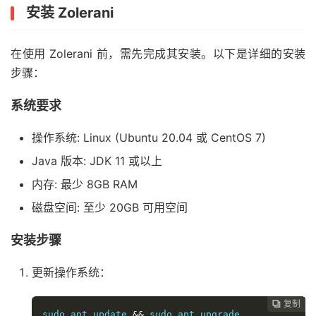
安装 Zolerani
在使用 Zolerani 前，需先完成其安装。以下是详细的安装
步骤：
系统要求
操作系统: Linux (Ubuntu 20.04 或 CentOS 7)
Java 版本: JDK 11 或以上
内存: 最少 8GB RAM
磁盘空间: 至少 20GB 可用空间
安装步骤
更新操作系统：
复制
复制
复制
复制
复制
复制
复制
复制
复制
复制
复制
复制
复制
复制
复制
复制
复制
复制


















sudo apt update 
&&
 sudo apt upgrade