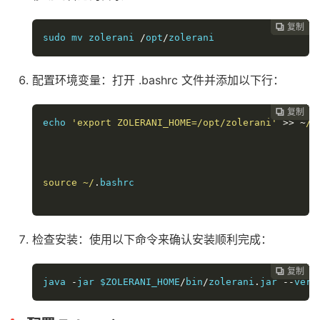
复制
复制
复制
复制
复制
复制
复制
复制
复制
复制
复制
复制
复制
复制














sudo mv zolerani 
/
opt
/
zolerani
配置环境变量：打开 .bashrc 文件并添加以下行：
复制
复制
复制
复制
复制
复制
复制
复制
复制
复制
复制
复制
复制













echo 
'export ZOLERANI_HOME=/opt/zolerani'
>>
~
/.
source ~/
.
bashrc
检查安装：使用以下命令来确认安装顺利完成：
复制
复制
复制
复制
复制
复制
复制
复制
复制
复制
复制
复制












java 
-
jar $ZOLERANI_HOME
/
bin
/
zolerani
.
jar 
--
vers