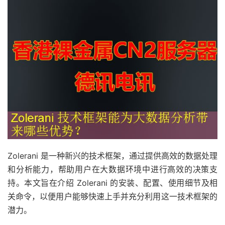
Zolerani 是一种新兴的技术框架，通过提供高效的数据处理
和分析能力，帮助用户在大数据环境中进行高效的决策支
持。本文旨在介绍 Zolerani 的安装、配置、使用细节及相
关命令，以便用户能够快速上手并充分利用这一技术框架的
潜力。