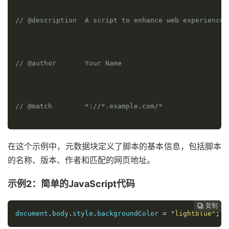
// @description  A script to enhance web experience
// @author       Your Name
// @match        *://*.example.com/*
在这个示例中，元数据块定义了脚本的基本信息，包括脚本
// @grant        none
的名称、版本、作者和匹配的网页地址。
示例2：简单的JavaScript代码
// ==/UserScript==
复制
复制
复制



document
.
body
.
style
.
backgroundColor 
=
"lightblue"
;