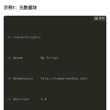
示例1：元数据块
复制
复制
复制
复制




// ==UserScript==
// @name         My Script
// @namespace    http://tampermonkey.net/
// @version      1.0