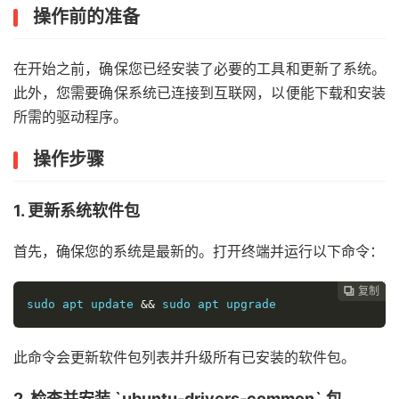
操作前的准备
在开始之前，确保您已经安装了必要的工具和更新了系统。
此外，您需要确保系统已连接到互联网，以便能下载和安装
所需的驱动程序。
操作步骤
1. 更新系统软件包
首先，确保您的系统是最新的。打开终端并运行以下命令：
复制
复制
复制
复制
复制
复制
复制
复制
复制









sudo apt update 
&&
 sudo apt upgrade
此命令会更新软件包列表并升级所有已安装的软件包。
2. 检查并安装 `ubuntu-drivers-common` 包