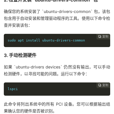
确保您的系统安装了 `ubuntu-drivers-common` 包，该包
包含用于自动安装和管理驱动程序的工具。使用以下命令检
查并安装该包：
复制
复制
复制
复制
复制
复制
复制
复制








sudo apt install ubuntu
-
drivers
-
common
3. 手动检测硬件
如果 `ubuntu-drivers devices` 仍然没有输出，可以手动
检测硬件，以寻找可能的问题。运行以下命令：
复制
复制
复制
复制
复制
复制
复制







lspci
此命令将列出系统中的所有 PCI 设备。您可以根据输出结
果确认您的硬件是否被识别。