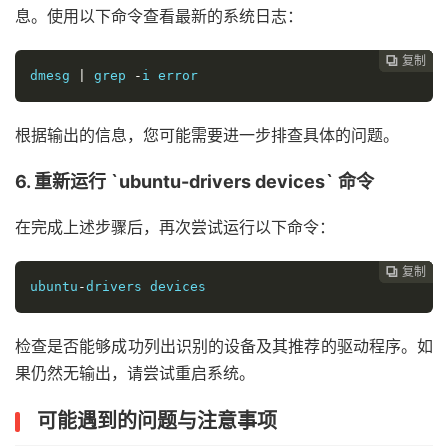
息。使用以下命令查看最新的系统日志：
复制
复制
复制
复制




dmesg 
|
 grep 
-
i error
根据输出的信息，您可能需要进一步排查具体的问题。
6. 重新运行 `ubuntu-drivers devices` 命令
在完成上述步骤后，再次尝试运行以下命令：
复制
复制
复制



ubuntu
-
drivers devices
检查是否能够成功列出识别的设备及其推荐的驱动程序。如
果仍然无输出，请尝试重启系统。
可能遇到的问题与注意事项