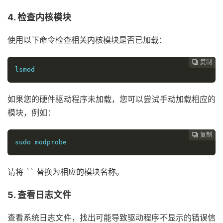
4. 检查内核模块
使用以下命令检查相关内核模块是否已加载：
复制
复制
复制
复制
复制
复制






lsmod
如果您的硬件驱动程序未加载，您可以尝试手动加载相应的
模块，例如：
复制
复制
复制
复制
复制





sudo modprobe 
请将 `
` 替换为相应的模块名称。
5. 查看日志文件
查看系统日志文件，找出可能导致驱动程序不显示的错误信