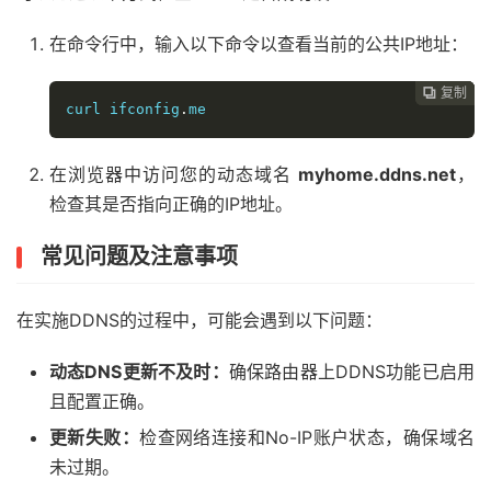
在命令行中，输入以下命令以查看当前的公共IP地址：
复制
复制
复制



curl ifconfig
.
me
在浏览器中访问您的动态域名
myhome.ddns.net
，
检查其是否指向正确的IP地址。
常见问题及注意事项
在实施DDNS的过程中，可能会遇到以下问题：
动态DNS更新不及时：
确保路由器上DDNS功能已启用
且配置正确。
更新失败：
检查网络连接和No-IP账户状态，确保域名
未过期。