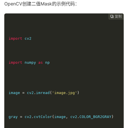
OpenCV创建二值Mask的示例代码：
复制
复制
复制



import
 cv2
import
 numpy 
as
 np
image 
=
 cv2
.
imread
(
'image.jpg'
)
gray 
=
 cv2
.
cvtColor
(
image
,
 cv2
.
COLOR_BGR2GRAY
)