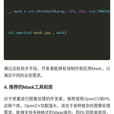
_
,
 mask 
=
 cv2
.
threshold
(
gray
,
127
,
255
,
 cv2
.
THRESH_B
cv2
.
imwrite
(
'mask.jpg'
,
 mask
)
通过这些技术手段，开发者能够有效制作和应用Mask，以
满足不同的业务需求。
4. 推荐的Mask工具和库
对于想要进行图像处理的开发者，推荐使用OpenCV和PIL
这两个库。OpenCV功能强大，适合于各种复杂的图像处理
需求，能够支持多种格式的Mask操作。而PIL则简单易用，