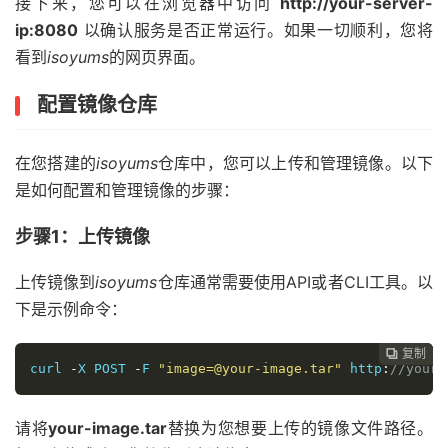
接下来，您可以在浏览器中访问
http://your-server-
ip:8080
以确认服务是否正常运行。如果一切顺利，您将
看到
isoyums
的网页界面。
配置镜像仓库
在您搭建的
isoyums
仓库中，您可以上传和管理镜像。以下
是如何配置和管理镜像的步骤：
步骤1：上传镜像
上传镜像到
isoyums
仓库通常需要使用API或者CLI工具。以
下是示例命令：
复制
复制
复制
复制




curl 
-
X POST 
-
F 
"image=@your-image.tar"
 http
:
//your-
请将
your-image.tar
替换为您想要上传的镜像文件路径。