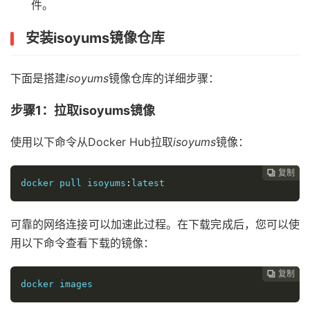
件。
安装isoyums镜像仓库
下面是搭建
isoyums
镜像仓库的详细步骤：
步骤1：拉取isoyums镜像
使用以下命令从Docker Hub拉取
isoyums
镜像：
复制
复制
复制
复制
复制
复制
复制
复制








docker pull isoyums
:
latest
可靠的网络连接可以加速此过程。在下载完成后，您可以使
用以下命令查看下载的镜像：
复制
复制
复制
复制
复制
复制
复制







docker images