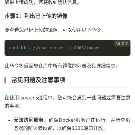
如果上传成功，您将收到确认信息。
步骤2：列出已上传的镜像
要查看您已经上传的镜像，可以使用以下命令：
复制
复制
复制



curl http
:
//your-server-ip:8080/images
此命令将返回您仓库中所有镜像的列表及其详细信息。
常见问题及注意事项
在使用
isoyums
过程中，您可能会遇到一些问题或需要注意
的事项：
无法访问服务：
确保Docker服务正在运行，并检查服
务器的防火墙设置，以确保8080端口开放。