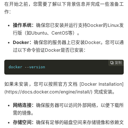
在开始之前，您需要了解以下背景信息并完成一些准备工
作：
操作系统：
确保您已安装并运行支持Docker的Linux发
行版（如Ubuntu、CentOS等）。
Docker：
确保您的服务器上已安装Docker。您可以通
过以下命令验证Docker是否已安装：
复制
复制
复制
复制
复制
复制
复制
复制
复制









docker 
--
version
如果未安装，您可以按照官方文档 [Docker Installation]
(https://docs.docker.com/engine/install/) 完成安装。
网络连接：
确保服务器可以访问外部网络，以便下载所
需的镜像。
存储空间：
确保有足够的磁盘空间来存储镜像和依赖文