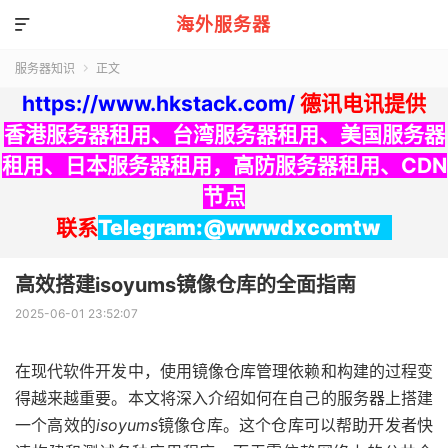
海外服务器

服务器知识
正文

https://www.hkstack.com/
德讯电讯提供
香港服务器租用
、
台湾服务器租用
、
美国服务器
租用
、
日本服务器租用
，
高防服务器租用
、
CDN
节点
联系
Telegram:@wwwdxcomtw
高效搭建isoyums镜像仓库的全面指南
2025-06-01 23:52:07
在现代软件开发中，使用镜像仓库管理依赖和构建的过程变
得越来越重要。本文将深入介绍如何在自己的服务器上搭建
一个高效的
isoyums
镜像仓库。这个仓库可以帮助开发者快