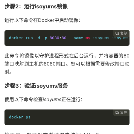
步骤2：运行isoyums镜像
运行以下命令在Docker中启动镜像：
复制
复制
复制
复制
复制
复制






docker run 
-
d 
-
p 
8080
:
80
--
name 
my
-
isoyums isoyums
:
l
此命令将镜像以守护进程形式在后台运行，并将容器的80
端口映射到主机的8080端口。您可以根据需要修改端口映
射。
步骤3：验证isoyums服务
使用以下命令检查
isoyums
正在运行：
复制
复制
复制
复制
复制





docker ps