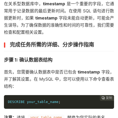
在关系型数据库中，
timestamp
是一个重要的字段，它通
常用于记录数据的最后更新时间。在使用 SQL 语句进行数
据更新时，如果
timestamp
字段未能自动更新，可能会产
生误导。为了确保数据的准确性和时间的可靠性，我们需要
检查和配置相关设置。
完成任务所需的详细、分步操作指南
步骤 1: 确认数据表结构
首先，您需要确认数据表中是否已包含
timestamp
字段，
并了解其设置。在 MySQL 中，您可以使用以下命令查看表
结构：
复制
复制
复制
复制
复制
复制
复制
复制
复制
复制










DESCRIBE your_table_name
;
注意：
请将
替换为您实际的表名。
your_table_name