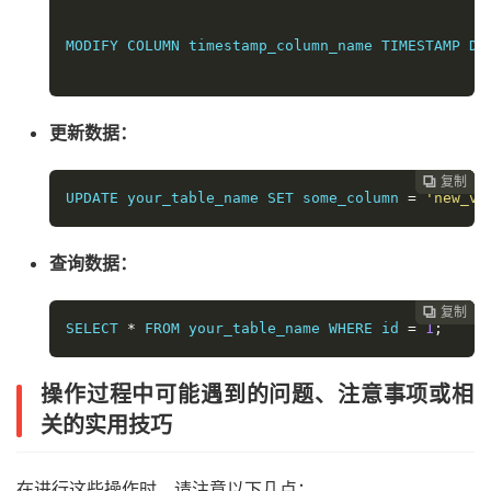
MODIFY COLUMN timestamp_column_name TIMESTAMP DE
更新数据：
复制
复制
复制
复制




UPDATE your_table_name SET some_column 
=
'new_va
查询数据：
复制
复制
复制



SELECT 
*
 FROM your_table_name WHERE id 
=
1
;
操作过程中可能遇到的问题、注意事项或相
关的实用技巧
在进行这些操作时，请注意以下几点：