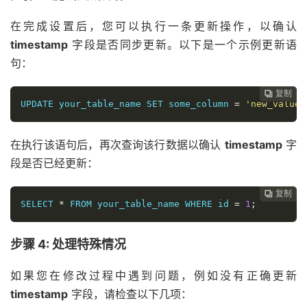
在完成设置后，您可以执行一条更新操作，以确认
timestamp
字段是否同步更新。以下是一个示例更新语
句：
复制
复制
复制
复制
复制
复制
复制
复制








UPDATE your_table_name SET some_column 
=
'new_value'
在执行该语句后，再次查询该行数据以确认
timestamp
字
段是否已经更新：
复制
复制
复制
复制
复制
复制
复制







SELECT 
*
 FROM your_table_name WHERE id 
=
1
;
步骤 4: 处理特殊情况
如果您在修改过程中遇到问题，例如没有正确更新
timestamp
字段，请检查以下几项：