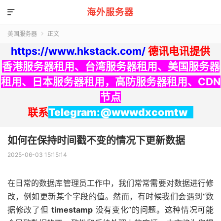
海外服务器

美国服务器
正文

https://www.hkstack.com/
德讯电讯提供
香港服务器租用
、
台湾服务器租用
、
美国服务器
租用
、
日本服务器租用
，
高防服务器租用
、
CDN
节点
联系
Telegram:@wwwdxcomtw
如何在保持时间戳不变的情况下更新数据
2025-06-03 15:15:14
在日常的数据库管理员工作中，我们常常需要对数据进行修
改，例如更新某个字段的值。然而，有时候我们会遇到“数
据修改了但
timestamp
没有变化”的问题。这种情况可能