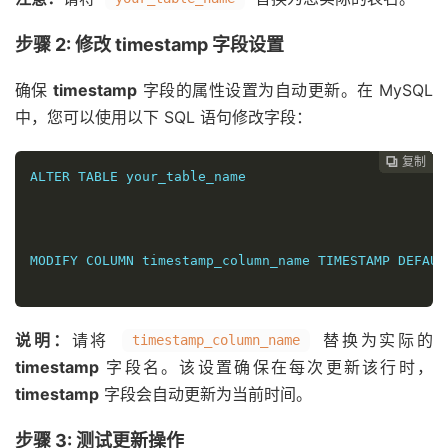
步骤 2: 修改 timestamp 字段设置
确保
timestamp
字段的属性设置为自动更新。在 MySQL
中，您可以使用以下 SQL 语句修改字段：
复制
复制
复制
复制
复制
复制
复制
复制
复制









ALTER TABLE your_table_name 
MODIFY COLUMN timestamp_column_name TIMESTAMP DEFAUL
说明：
请将
替换为实际的
timestamp_column_name
timestamp
字段名。该设置确保在每次更新该行时，
timestamp
字段会自动更新为当前时间。
步骤 3: 测试更新操作