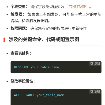
字段类型：
确保字段类型确实为
。
TIMESTAMP
触发器：
如果表上有触发器，可能会干扰正常的更新
流程。检查触发器逻辑。
权限问题：
确保您有足够的权限进行更新操作。
涉及的关键命令、代码或配置示例
查看表结构：
复制
复制
复制
复制
复制
复制






DESCRIBE your_table_name
;
修改字段属性：
复制
复制
复制
复制
复制





ALTER TABLE your_table_name 