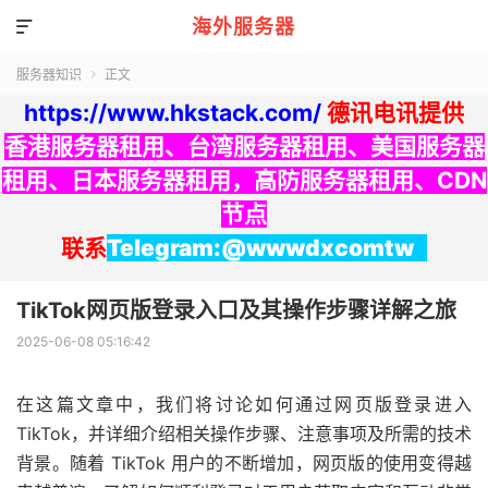
海外服务器

服务器知识
正文

https://www.hkstack.com/
德讯电讯提供
香港服务器租用
、
台湾服务器租用
、
美国服务器
租用
、
日本服务器租用
，
高防服务器租用
、
CDN
节点
联系
Telegram:@wwwdxcomtw
TikTok网页版登录入口及其操作步骤详解之旅
2025-06-08 05:16:42
在这篇文章中，我们将讨论如何通过网页版登录进入
TikTok，并详细介绍相关操作步骤、注意事项及所需的技术
背景。随着 TikTok 用户的不断增加，网页版的使用变得越