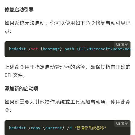
修复启动引导
如果系统无法启动，你可以使用如下命令修复启动引导记
录：
复制
复制
复制
复制
复制





bcdedit 
/
set
{
bootmgr
}
 path \EFI\Microsoft\Boot\boot
上述命令用于指定启动管理器的路径，确保其指向正确的
EFI 文件。
添加新的启动项
如果你需要为其他操作系统或工具添加启动项，使用此命
令：
复制
复制
复制
复制




bcdedit 
/
copy 
{
current
}
/
d 
"新操作系统名称"