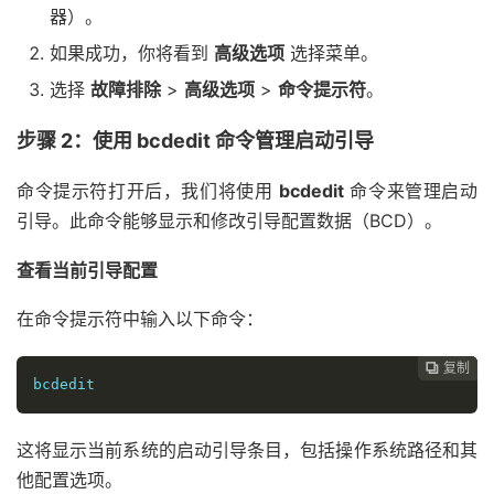
器）。
如果成功，你将看到
高级选项
选择菜单。
选择
故障排除
>
高级选项
>
命令提示符
。
步骤 2：使用 bcdedit 命令管理启动引导
命令提示符打开后，我们将使用
bcdedit
命令来管理启动
引导。此命令能够显示和修改引导配置数据（BCD）。
查看当前引导配置
在命令提示符中输入以下命令：
复制
复制
复制
复制
复制
复制






bcdedit
这将显示当前系统的启动引导条目，包括操作系统路径和其
他配置选项。