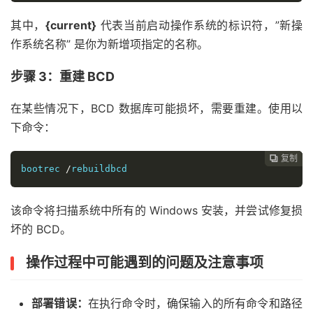
其中，
{current}
代表当前启动操作系统的标识符，”新操
作系统名称” 是你为新增项指定的名称。
步骤 3：重建 BCD
在某些情况下，BCD 数据库可能损坏，需要重建。使用以
下命令：
复制
复制
复制



bootrec 
/
rebuildbcd
该命令将扫描系统中所有的 Windows 安装，并尝试修复损
坏的 BCD。
操作过程中可能遇到的问题及注意事项
部署错误：
在执行命令时，确保输入的所有命令和路径