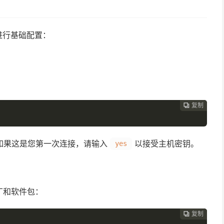
进行基础配置：
复制
复制
复制
复制
复制
复制
复制
复制
复制
复制
复制
复制












。如果这是您第一次连接，请输入
以接受主机密钥。
yes
丁和软件包：
复制
复制
复制
复制
复制
复制
复制
复制
复制
复制
复制










