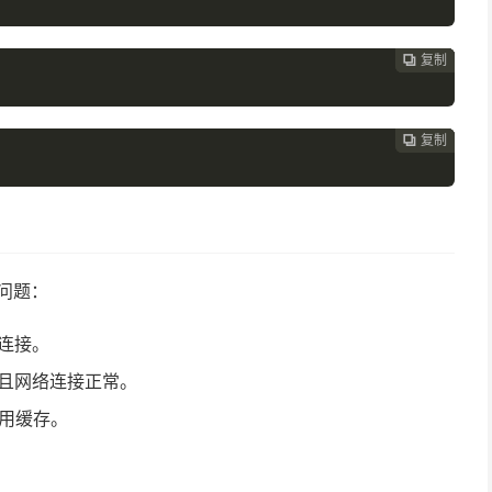
复制
复制
复制
复制




复制
复制
复制



下问题：
连接。
且网络连接正常。
利用缓存。