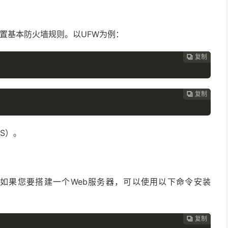
OS）配置基本防火墙规则。以UFW为例：
复制
复制
复制
复制
复制
复制
复制







复制
复制
复制
复制
复制
复制






PS）。
如果您要搭建一个Web服务器，可以使用以下命令安装
复制
复制
复制
复制
复制




