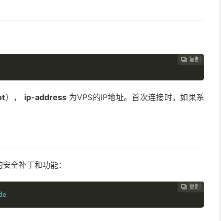
：
复制
复制
复制
复制
复制
复制
复制
复制
复制









ot
），
ip-address
为VPS的IP地址。首次连接时，如果系
的安全补丁和功能：
复制
复制
复制
复制
复制
复制
复制
复制








de