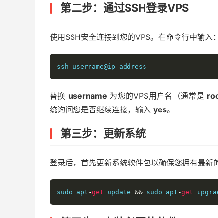
第二步：通过SSH登录VPS
使用SSH安全连接到您的VPS。在命令行中输入
ssh username@ip
-
address
替换
username
为您的VPS用户名（通常是
ro
统询问您是否继续连接，输入
yes
。
第三步：更新系统
登录后，首先更新系统软件包以确保您拥有最新
sudo apt
-
get
 update 
&&
 sudo apt
-
get
 upgra