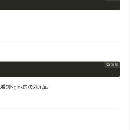
复制
复制
复制



看到Nginx的欢迎页面。