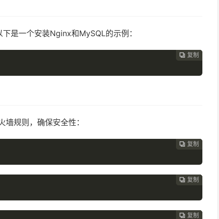
是一个安装Nginx和MySQL的示例：
复制
复制
复制
复制
复制
复制
复制







来设置防火墙规则，确保安全性：
复制
复制
复制
复制
复制
复制






复制
复制
复制
复制
复制





复制
复制
复制
复制



