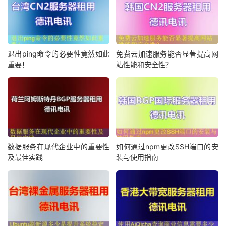
    console
.
error
(
'加载文档失败: '
+
 code
);
退出ping命令的必要性竟然如此
免费云加速服务能否显著提高网
}
重要！
站性能和安全性？
数据服务在现代企业中的重要性
如何通过npm更改SSH端口的安
及最佳实践
装与使用指南