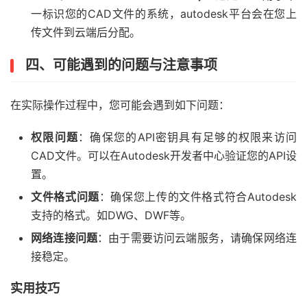
一标识您的CAD文件的系统，autodesk平台会在您上
传文件到云端后分配。
var
 viewerDiv 
=
 document
.
getElementById
(
'viewer'
四、可能遇到的问题与注意事项
var
 viewer 
=
new
Autodesk
.
Viewing
.
GuiViewer3D
(
vi
在实际操作过程中，您可能会遇到如下问题：
权限问题
：确保您的API密钥具有足够的权限来访问
var
 documentId 
=
'urn:YOUR_URN'
;
// 这里替换为您的U
CAD文件。可以在Autodesk开发者中心验证您的API设
置。
文件格式问题
：确保您上传的文件格式符合Autodesk
Autodesk
.
Viewing
.
Document
.
load
(
documentId
,
 onDoc
支持的格式。如DWG、DWF等。
网络连接问题
：由于需要访问云端服务，请确保网络连
接稳定。
});
实用技巧