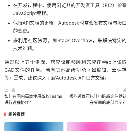
在开发过程中，使用浏览器的开发者工具（F12）检查
function
 onDocumentLoadSuccess
(
doc
)
{
JavaScript错误。
保持API文档的更新，Autodesk时常会发布文档与接口
的变更。
var
 viewables 
=
 doc
.
getRoot
().
getDefaultGeometry
多利用社区资源，如Stack Overflow，来解决特定的
技术难题。
    viewer
.
loadDocumentNode
(
doc
,
 viewables
);
通过以上五个步骤，您应该能够顺利完成在Web上读取
CAD文件的任务。若有其他高级功能（如编辑、云保存
等）需求，建议深入了解Autodesk API官方文档。
}
上一篇
下一篇
如何在国内高效使用微软Teams
哪些设置可以让电脑新文件默认
进行远程协作？
在桌面的底部显示？
相关推荐
function
 onDocumentLoadFailure
(
code
)
{