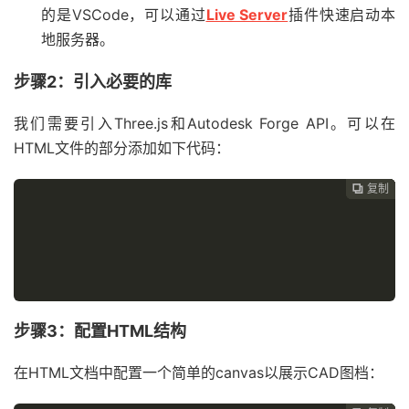
的是VSCode，可以通过
Live Server
插件快速启动本
地服务器。
步骤2：引入必要的库
我们需要引入Three.js和Autodesk Forge API。可以在
HTML文件的部分添加如下代码：
复制
复制
复制
复制
复制





步骤3：配置HTML结构
在HTML文档中配置一个简单的canvas以展示CAD图档：