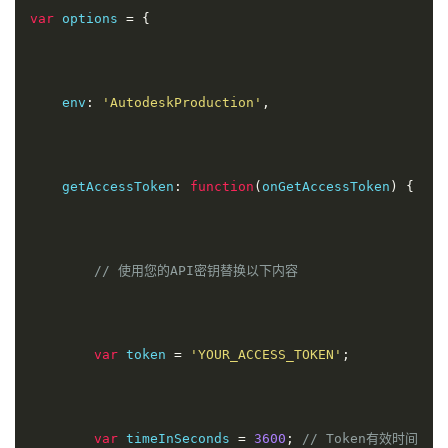
var
 options 
=
{
    env
:
'AutodeskProduction'
,
    getAccessToken
:
function
(
onGetAccessToken
)
{
// 使用您的API密钥替换以下内容
var
 token 
=
'YOUR_ACCESS_TOKEN'
;
var
 timeInSeconds 
=
3600
;
// Token有效时间