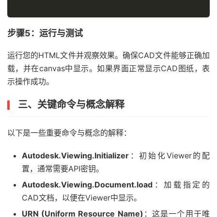
步骤5：运行与测试
        onGetAccessToken
(
token
,
 timeInSeconds
);
运行您的HTML文件并观察效果。确保CAD文件能够正确加
载，并在canvas中显示。如果界面正常显示CAD图纸，表
}
示操作成功。
三、关键命令与概念解释
};
以下是一些重要命令与概念的解释：
Autodesk.Viewing.Initializer
：初始化Viewer的配
var
 documentId 
=
'大约的CAD文件地址'
;
置，通常需要API密钥。
Autodesk.Viewing.Document.load
：加载指定的
CAD文档，以便在Viewer中显示。
Autodesk
.
Viewing
.
Initializer
(
options
,
function
()
{
URN (Uniform Resource Name)
：这是一个用于唯